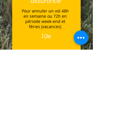
assurance
Pour annuler un vol 48h
en semaine ou 72h en
période week-end et
féries (vacances)
10e
Bon cadeau
Dans commander,
choisissez Bon cadeau et
téléchargez le
directement, à remplir
avec les détails de votre
commande