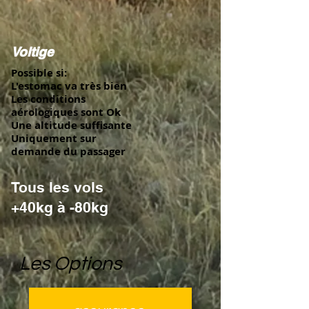
Voltige
Possible si:
L'estomac va très bien
Les conditions
aérologiques sont Ok
Une altitude suffisante
Uniquement sur
demande du passager
Tous les vols
+40kg à -80kg
Les Options