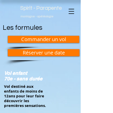
Spirit - Parapente
montagne - spéléologie
Les formules
Commander un vol
Réserver une date
Vol enfant
70e - sans durée
Vol destiné aux
enfants de moins de
12ans pour leur faire
découvrir les
premières sensations.