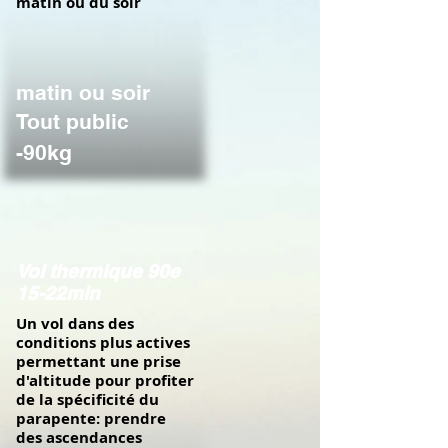
matin ou du soir
matin ou soir
Tout public
-90kg
Vol thermique 90e
15-22min
Un vol dans des
conditions plus actives
permettant une prise
d'altitude pour profiter
de la spécificité du
parapente: prendre
des ascendances