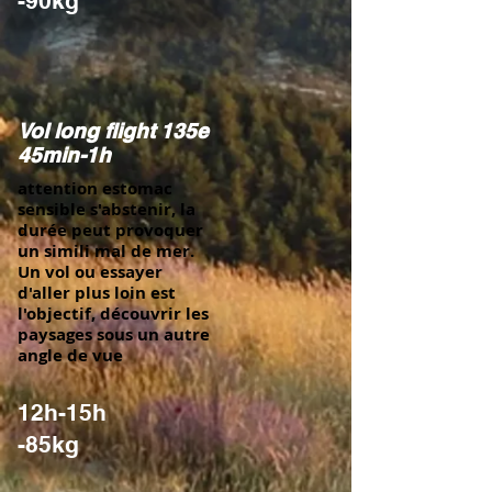
-90kg
Vol long flight 135e
45min-1h
attention estomac
sensible s'abstenir, la
durée peut provoquer
un simili mal de mer.
Un vol ou essayer
d'aller plus loin est
l'objectif, découvrir les
paysages sous un autre
angle de vue
12h-15h
-85kg