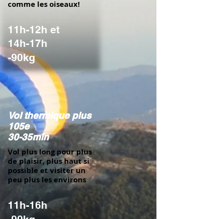
comme les oiseaux!
11h-12h et
14h-17h
-90kg
Vol thermique plus
105e
30-35min
Vol plus long pour plus
de plaisir, plus haut si
possible et visiter un
peu plus les environs
11h-16h