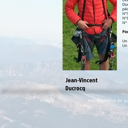
Duc
péd
N°S
N°D
N° 
Po
Un 
Un 
Jean-Vincent
Ducrocq
HOME
Les Baptême en p