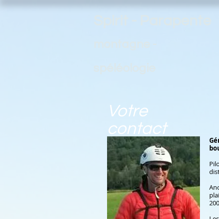
Spirit - Parapente
montagne -
spéléologie
Votre
contact
Gér
bo
Pil
dis
Anc
pla
200
Les