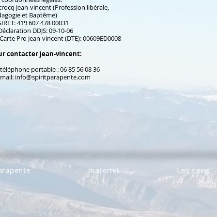
rocq Jean-vincent (Profession libérale,
agogie et Baptême)
IRET: 419 607 478 00031
éclaration DDJS: 09-10-06
Carte Pro Jean-vincent (DTE): 00609ED0008
ur contacter jean-vincent:
téléphone portable : 06 85 56 08 36
mail:
info@spiritparapente.com
arapente
materiel
Les news
©2025 