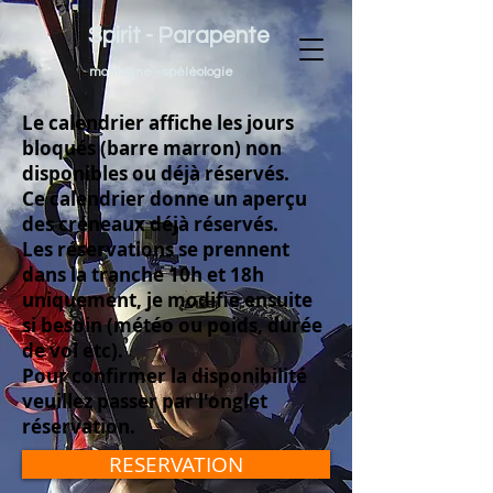
Spirit - Parapente
montagne - spéléologie
Le calendrier affiche les jours
bloqués (barre marron) non
disponibles ou déjà réservés.
Ce calendrier donne un aperçu
des créneaux déjà réservés.
Les réservations se prennent
dans la tranche 10h et 18h
uniquement, je modifie ensuite
si besoin (météo ou poids, durée
de vol etc).
Pour confirmer la disponibilité
veuillez passer par l'onglet
réservation.
RESERVATION