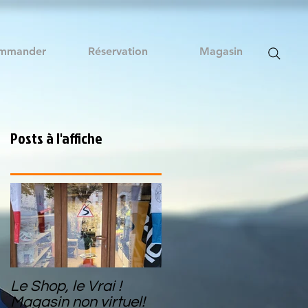
mmander
Réservation
Magasin
Posts à l'affiche
Le Shop, le Vrai !
Magasin non virtuel!