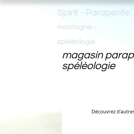
Spirit - Parapente
montagne -
spéléologie
magasin parap
spéléologie
Découvrez d'autres