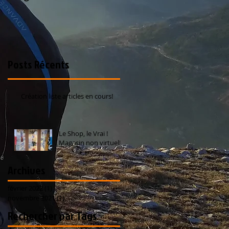
Posts Récents
Création liste articles en cours!
Le Shop, le Vrai !
Magasin non virtuel!
Archives
février 2022
(1)
1 post
novembre 2021
(1)
1 post
Rechercher par Tags