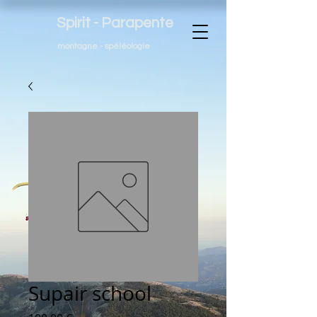
Spirit - Parapente
montagne - spéléologie
Supair school