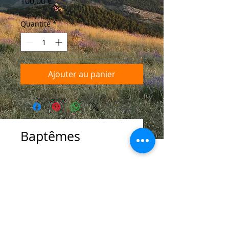
Prix
100,00 €
Quantité
*
Ajouter au panier
Baptêmes
important