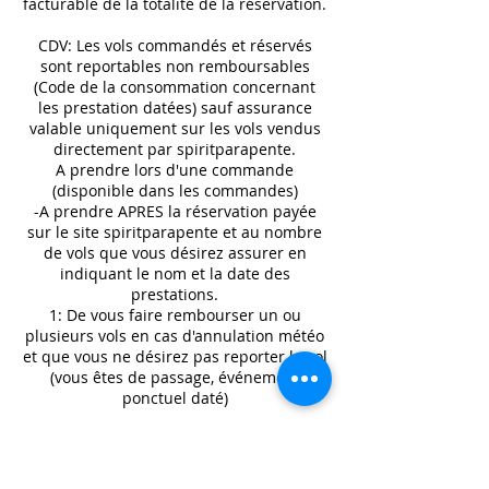
facturable de la totalité de la réservation.
CDV: Les vols commandés et réservés
sont reportables non remboursables
(Code de la consommation concernant
les prestation datées) sauf assurance
valable uniquement sur les vols vendus
directement par spiritparapente.
A prendre lors d'une commande
(disponible dans les commandes)
-A prendre APRES la réservation payée
sur le site spiritparapente et au nombre
de vols que vous désirez assurer en
indiquant le nom et la date des
prestations.
1: De vous faire rembourser un ou
plusieurs vols en cas d'annulation météo
et que vous ne désirez pas reporter le vol
(vous êtes de passage, événement
ponctuel daté)
2: permet d'annuler le vol pour un motif
personnel à J-2 (ex: vol prévu le vendredi
à 16h00, annulation possible jusqu'au