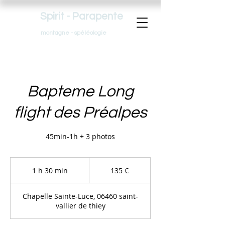
Spirit - Parapente
montagne - spéléologie
Bapteme Long
flight des Préalpes
45min-1h + 3 photos
135
euros
1 h 30 min
1
135 €
3
0
Chapelle Sainte-Luce, 06460 saint-
m
vallier de thiey
i
n